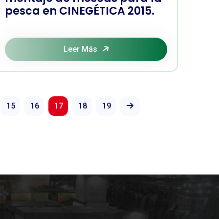
pesca en CINEGÉTICA 2015.
Leer Más
15
16
17
18
19