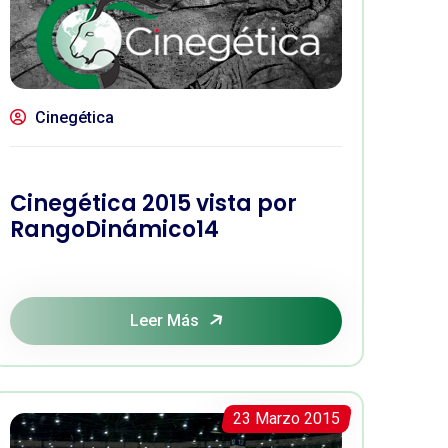
Cinegética
Cinegética 2015 vista por
RangoDinámico14
Leer Más
23 Marzo 2015