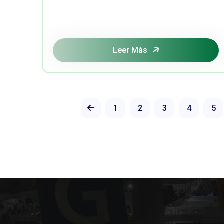
Leer Más
1
2
3
4
5