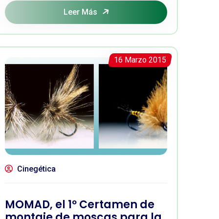
Leer Más
16 Marzo 2015
Cinegética
MOMAD, el 1º Certamen de
montaje de moscas para la