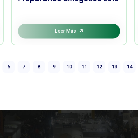
Leer Más
6
7
8
9
10
11
12
13
14