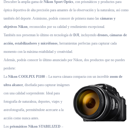
Descubre la amplia gama de
Nikon Sport Optics
, con prismáticos y productos para
óptica deportiva de alta precisión para amantes de la observación y la naturaleza, así como
también del deporte. Asimismo, podrás conocer de primera mano las
cámaras y
objetivos Nikon
, reconocidos por su calidad y rendimiento excepcional.
También nos presentan lo último en tecnología de
DJI
, incluyendo
drones, cámaras de
acción, estabilizadores y micrófonos
, herramientas perfectas para capturar cada
momento con la máxima estabilidad y creatividad.
Además, podrás conocer lo último anunciado por Nikon, dos productos que no puedes
perderte:
La
Nikon COOLPIX P1100
– La nueva cámara compacta con un increíble
zoom de
ultra
alcance
, diseñada para capturar imágenes
con una calidad sorprendente. Ideal para
fotografía de naturaleza, deportes, viajes y
astrofotografía, permitiéndote acercarte a la
acción como nunca antes.
Los
prismáticos Nikon STABILIZED
–