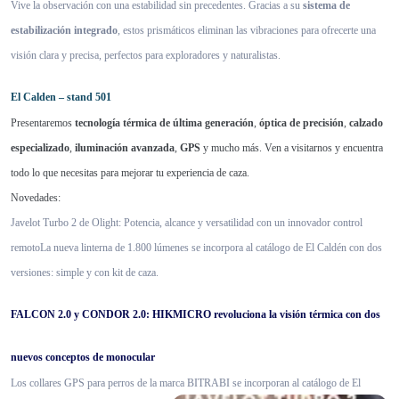
Vive la observación con una estabilidad sin precedentes. Gracias a su
sistema de
estabilización integrado
, estos prismáticos eliminan las vibraciones para ofrecerte una
visión clara y precisa, perfectos para exploradores y naturalistas.
El Calden – stand 501
Presentaremos
tecnología térmica de última generación
,
óptica de precisión
,
calzado
especializado
,
iluminación avanzada
,
GPS
y mucho más. Ven a visitarnos y encuentra
todo lo que necesitas para mejorar tu experiencia de caza.
Novedades:
Javelot Turbo 2 de Olight: Potencia, alcance y versatilidad con un innovador control
remotoLa nueva linterna de 1.800 lúmenes se incorpora al catálogo de El Caldén con dos
versiones: simple y con kit de caza.
FALCON 2.0 y CONDOR 2.0: HIKMICRO revoluciona la visión térmica con dos
nuevos conceptos de monocular
Los collares GPS para perros de la marca BITRABI se incorporan al catálogo de El