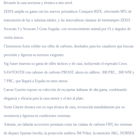
llevando la caza nocturna y térmica a otro nivel.
ZEISS amplía su gama con los nuevos prismáticos Conquest HDX, ofreciendo 90% de
transmisión de luz y máxima nitidez, y las innovadoras cámaras de fototrampeo ZEISS
Secacam 3 y Secacam 5 Gran Angular, con reconocimiento animal por IA y ángulos de
visión únicos.
Christensen Arms exhibe sus rifles de carbono, diseñados para los cazadores que buscan
precisión y ligereza en terrenos exigentes.
Sig Sauer muestra su gama de rifles tácticos y de caza, incluyendo el esperado Cross
SAWTOOTH con cañones de carbono PROOF, ahora en calibres .300 PRC, .300 WM y
7 PRC, que llegará a España en unos meses.
Caesar Guerini expone su colección de escopetas italianas de alta gama, combinando
elegancia y eficacia para la caza menor y el tiro al plato.
Stone Glacier destaca con su ropa técnica de caza, reconocida mundialmente por su
resistencia y ligereza en condiciones extremas.
Además, no faltarán accesorios premium como las culatas de carbono FBT, los sistemas
de disparo Spartan-Javelin, la protección auditiva 3M Peltor, la munición J&G, NORMA