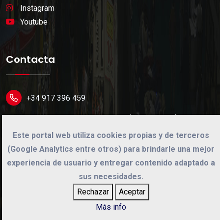
Instagram
Youtube
Contacta
+34 917 396 459
Av. Cardenal Herrera Oria 165 (L. Cinegética)
28034 Madrid (Spain).
Este portal web utiliza cookies propias y de terceros
(Google Analytics entre otros) para brindarle una mejor
info@cinegetica.es
experiencia de usuario y entregar contenido adaptado a
sus necesidades.
Rechazar
Aceptar
©
2026
Cinégetica
Más info
Desarrollo web por
Dual Solution