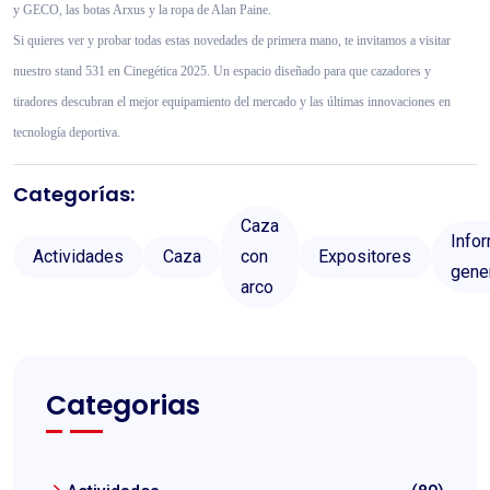
y GECO, las botas Arxus y la ropa de Alan Paine.
Si quieres ver y probar todas estas novedades de primera mano, te invitamos a visitar
nuestro stand 531 en Cinegética 2025. Un espacio diseñado para que cazadores y
tiradores descubran el mejor equipamiento del mercado y las últimas innovaciones en
tecnología deportiva.
Categorías:
Caza
Info
Actividades
Caza
con
Expositores
gene
arco
Categorias