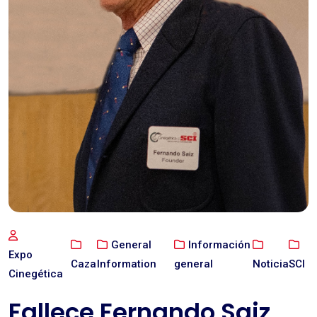
General
Información
Expo
Caza
Information
general
Noticia
SCI
Cinegética
Fallece Fernando Saiz