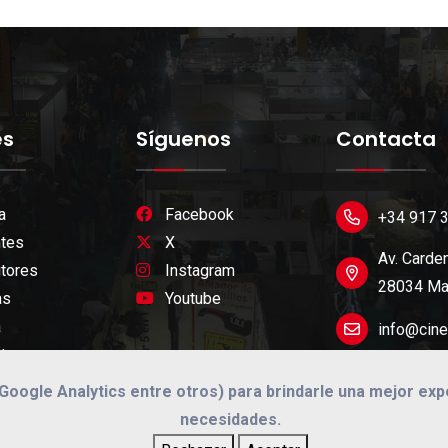
es
Síguenos
Contacta
a
Facebook
+34 917 
ntes
X
Av. Carden
tores
Instagram
28034 Mad
as
Youtube
a
info@cine
ta
 (Google Analytics entre otros) para brindarle una mejor ex
necesidades.